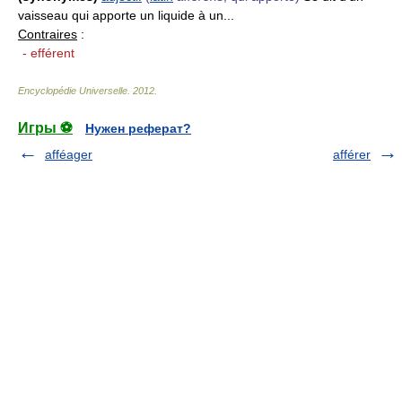
vaisseau qui apporte un liquide à un...
Contraires
:
- efférent
Encyclopédie Universelle
.
2012
.
Игры ⚽
Нужен реферат?
afféager
afférer