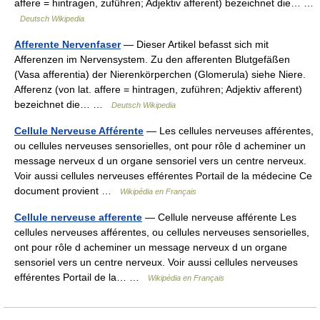
affere = hintragen, zuführen; Adjektiv afferent) bezeichnet die… …
Deutsch Wikipedia
Afferente Nervenfaser
— Dieser Artikel befasst sich mit
Afferenzen im Nervensystem. Zu den afferenten Blutgefäßen
(Vasa afferentia) der Nierenkörperchen (Glomerula) siehe Niere.
Afferenz (von lat. affere = hintragen, zuführen; Adjektiv afferent)
bezeichnet die… …
Deutsch Wikipedia
Cellule Nerveuse Afférente
— Les cellules nerveuses afférentes,
ou cellules nerveuses sensorielles, ont pour rôle d acheminer un
message nerveux d un organe sensoriel vers un centre nerveux.
Voir aussi cellules nerveuses efférentes Portail de la médecine Ce
document provient …
Wikipédia en Français
Cellule nerveuse afferente
— Cellule nerveuse afférente Les
cellules nerveuses afférentes, ou cellules nerveuses sensorielles,
ont pour rôle d acheminer un message nerveux d un organe
sensoriel vers un centre nerveux. Voir aussi cellules nerveuses
efférentes Portail de la… …
Wikipédia en Français