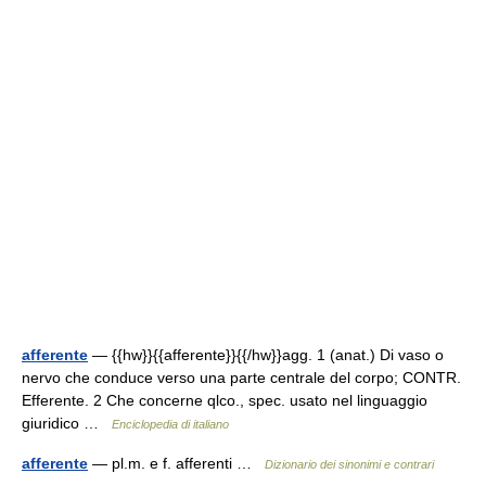
afferente
— {{hw}}{{afferente}}{{/hw}}agg. 1 (anat.) Di vaso o
nervo che conduce verso una parte centrale del corpo; CONTR.
Efferente. 2 Che concerne qlco., spec. usato nel linguaggio
giuridico …
Enciclopedia di italiano
afferente
— pl.m. e f. afferenti …
Dizionario dei sinonimi e contrari