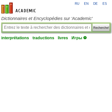
RU
EN
DE
ES
fr-academic.com
Dictionnaires et Encyclopédies sur 'Academic'
Recherche!
interprétations
traductions
livres
Игры ⚽