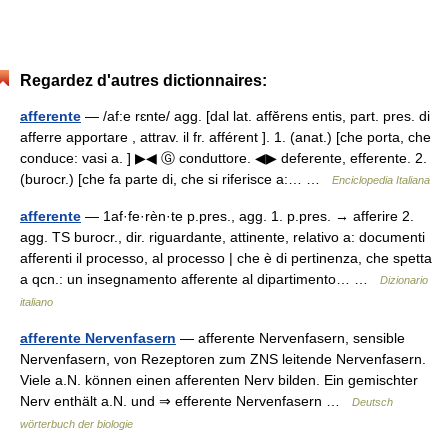
Regardez d'autres dictionnaires:
afferente
— /af:e rɛnte/ agg. [dal lat. affĕrens entis, part. pres. di
afferre apportare , attrav. il fr. afférent ]. 1. (anat.) [che porta, che
conduce: vasi a. ] ▶◀ Ⓖ conduttore. ◀▶ deferente, efferente. 2.
(burocr.) [che fa parte di, che si riferisce a:… …
Enciclopedia Italiana
afferente
— 1af·fe·rèn·te p.pres., agg. 1. p.pres. → afferire 2.
agg. TS burocr., dir. riguardante, attinente, relativo a: documenti
afferenti il processo, al processo | che è di pertinenza, che spetta
a qcn.: un insegnamento afferente al dipartimento… …
Dizionario
italiano
afferente Nervenfasern
— afferente Nervenfasern, sensible
Nervenfasern, von Rezeptoren zum ZNS leitende Nervenfasern.
Viele a.N. können einen afferenten Nerv bilden. Ein gemischter
Nerv enthält a.N. und ⇒ efferente Nervenfasern …
Deutsch
wörterbuch der biologie