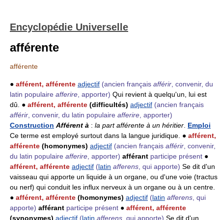
Encyclopédie Universelle
afférente
afférente
●
afférent, afférente
adjectif
(ancien français
afférir
, convenir, du
latin populaire
afferire
, apporter)
Qui revient à quelqu'un, lui est
dû. ●
afférent, afférente
(difficultés)
adjectif
(ancien français
afférir
, convenir, du latin populaire
afferire
, apporter)
Construction
Afférent à
:
la part afférente à un héritier
.
Emploi
Ce terme est employé surtout dans la langue juridique. ●
afférent,
afférente
(homonymes)
adjectif
(ancien français
afférir
, convenir,
du latin populaire
afferire
, apporter)
afférant
participe présent
●
afférent, afférente
adjectif
(
latin
afferens
, qui apporte)
Se dit d'un
vaisseau qui apporte un liquide à un organe, ou d'une voie (tractus
ou nerf) qui conduit les influx nerveux à un organe ou à un centre.
●
afférent, afférente
(homonymes)
adjectif
(
latin
afferens
, qui
apporte)
afférant
participe présent
●
afférent, afférente
(synonymes)
adjectif
(
latin
afferens
, qui apporte)
Se dit d'un